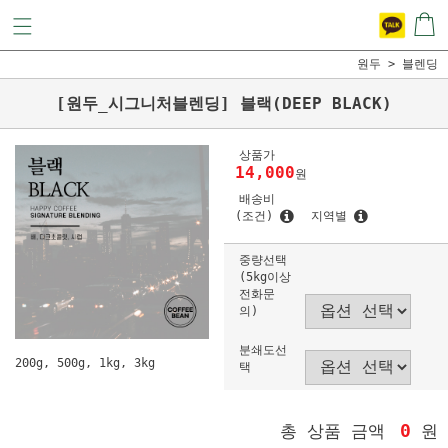
원두
블렌딩
[원두_시그니처블렌딩] 블랙(DEEP BLACK)
상품가
14,000
원
배송비
(조건)
지역별
중량선택
(5kg이상
전화문
의)
분쇄도선
200g, 500g, 1kg, 3kg
택
0
총 상품 금액
원