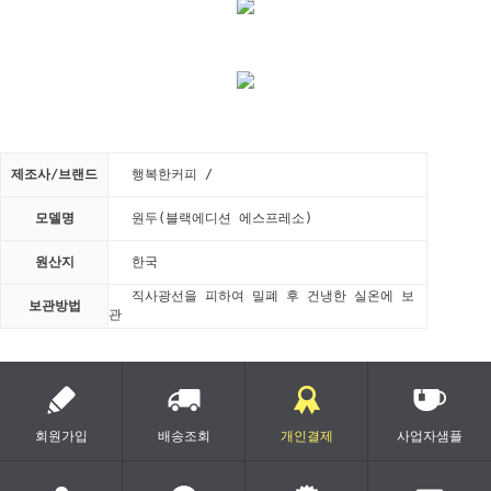
제조사/브랜드
행복한커피 /
모델명
원두(블랙에디션 에스프레소)
원산지
한국
직사광선을 피하여 밀폐 후 건냉한 실온에 보
보관방법
관
회원가입
배송조회
개인결제
사업자샘플