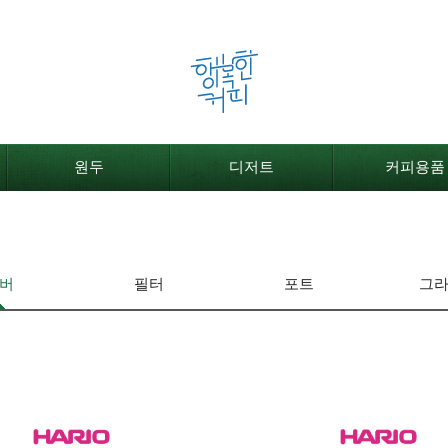
원두
디저트
커피용품
버
필터
포트
그