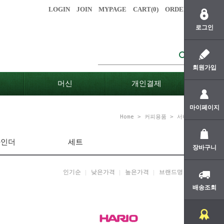
LOGIN
JOIN
MYPAGE
CART(
0
)
ORDER
로그인
회원가입
머신
개인결제
마이페이지
Home
>
커피용품
>
서버
라인더
세트
장바구니
인기순
낮은가격
높은가격
브랜드명
배송조회