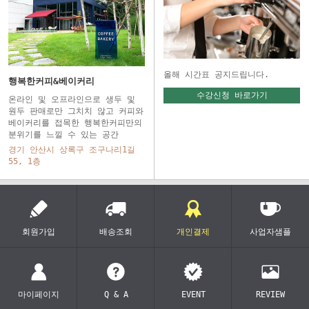
올해 시간표 공지드립니다.
행복한커피&베이커리
수강신청 바로가기
온라인 및 오프라인으로 생두 및
원두 판매로만 그치치 않고 커피와
베이커리를 접목한 행복한커피만의
분위기를 느낄 수 있는 공간
경기 안산시 상록구 조구나리1길
55, 1층
회원가입
배송조회
개인결제
사업자샘플
마이페이지
Q & A
EVENT
REVIEW