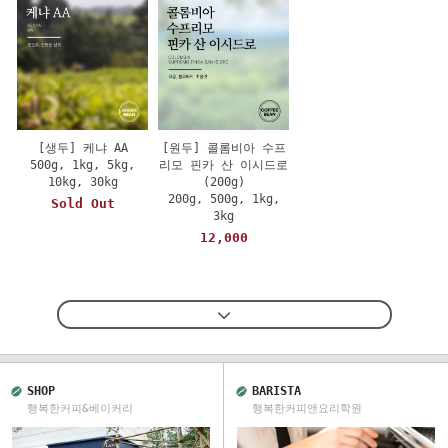
[생두] 케냐 AA
[원두] 콜롬비아 수프
500g, 1kg, 5kg,
리모 핀카 산 이시드로
10kg, 30kg
(200g)
200g, 500g, 1kg,
Sold Out
3kg
12,000
SHOP
BARISTA
행복한커피&베이커리
행복한커피앤요리학원