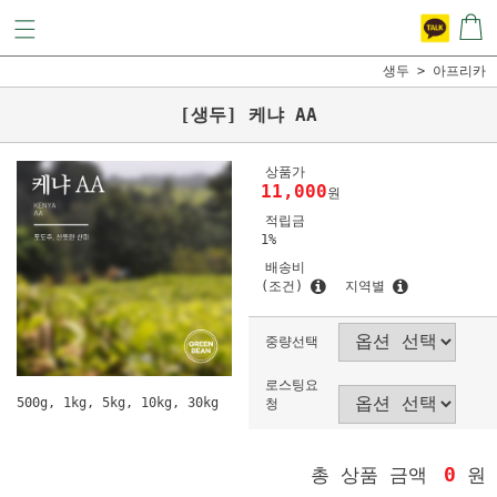
생두
아프리카
[생두] 케냐 AA
상품가
11,000
원
적립금
1%
배송비
(조건)
지역별
중량선택
로스팅요
500g, 1kg, 5kg, 10kg, 30kg
청
0
총 상품 금액
원