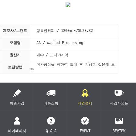
제조사/브랜드
행복한커피 / 1200m ~/SL28,32
모델명
AA / washed Prosessing
원산지
케냐 / 오타야지역
직사광선을 피하여 밀폐 후 건냉한 실온에 보
보관방법
관
회원가입
배송조회
개인결제
사업자샘플
마이페이지
Q & A
EVENT
REVIEW