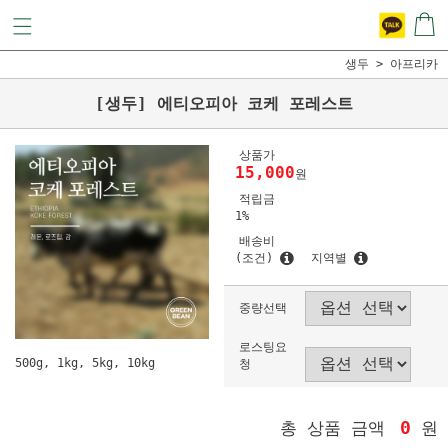
생두
아프리카
[생두] 에티오피아 코케 포레스트
상품가
15,000
원
적립금
1%
배송비
(조건)
지역별
중량선택
로스팅요
500g, 1kg, 5kg, 10kg
청
0
총 상품 금액
원