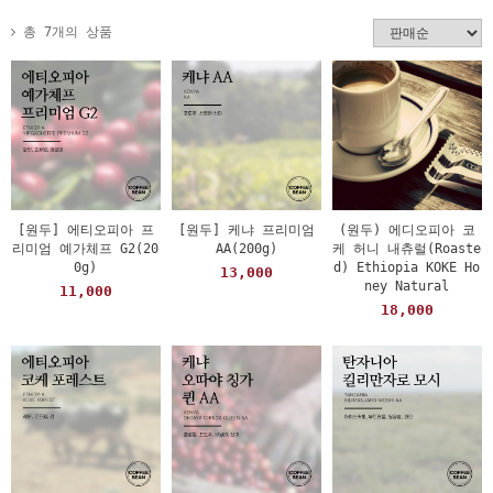
총 7개의 상품
[원두] 에티오피아 프
[원두] 케냐 프리미엄
(원두) 에디오피아 코
리미엄 예가체프 G2(20
AA(200g)
케 허니 내츄럴(Roaste
0g)
d) Ethiopia KOKE Ho
13,000
ney Natural
11,000
18,000