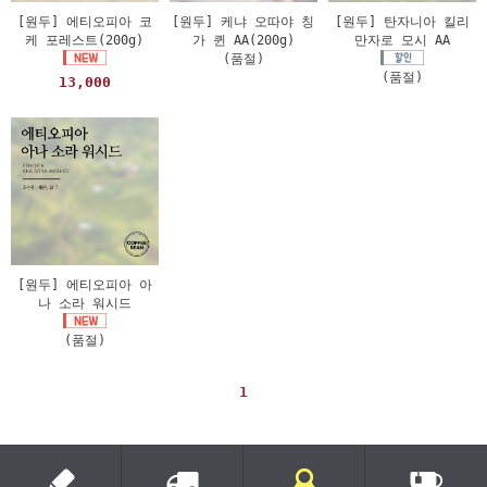
[원두] 에티오피아 코
[원두] 케냐 오따야 칭
[원두] 탄자니아 킬리
케 포레스트(200g)
가 퀸 AA(200g)
만자로 모시 AA
(품절)
(품절)
13,000
[원두] 에티오피아 아
나 소라 워시드
(품절)
1