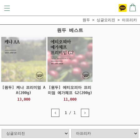
원두
싱글오리진
아프리카
원두 베스트
[원두] 케냐 프리미엄 A
[원두] 에티오피아 프리
A(200g)
미엄 예가체프 G2(200g)
13,000
11,000
1
/
1