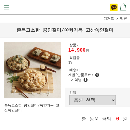
디저트
떡류
쫀득고소한 콩인절미/쑥향가득 고산쑥인절미
상품가
14,900
원
적립금
1%
배송비
개별(단품무료)
지역별
선택
쫀득고소한 콩인절미/쑥향가득 고
산쑥인절미
0
총 상품 금액
원